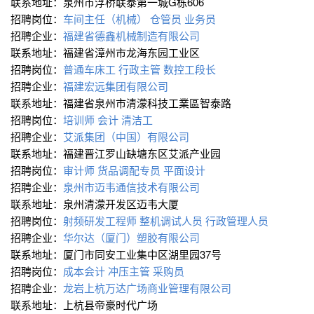
联系地址：泉州市浮桥联泰第一城G栋606
招聘岗位：
车间主任（机械）
仓管员
业务员
招聘企业：
福建省德鑫机械制造有限公司
联系地址：福建省漳州市龙海东园工业区
招聘岗位：
普通车床工
行政主管
数控工段长
招聘企业：
福建宏远集团有限公司
联系地址：福建省泉州市清濛科技工業區智泰路
招聘岗位：
培训师
会计
清洁工
招聘企业：
艾派集团（中国）有限公司
联系地址：福建晋江罗山缺塘东区艾派产业园
招聘岗位：
审计师
货品调配专员
平面设计
招聘企业：
泉州市迈韦通信技术有限公司
联系地址：泉州清濛开发区迈韦大厦
招聘岗位：
射频研发工程师
整机调试人员
行政管理人员
招聘企业：
华尔达（厦门）塑胶有限公司
联系地址：厦门市同安工业集中区湖里园37号
招聘岗位：
成本会计
冲压主管
采购员
招聘企业：
龙岩上杭万达广场商业管理有限公司
联系地址：上杭县帝豪时代广场