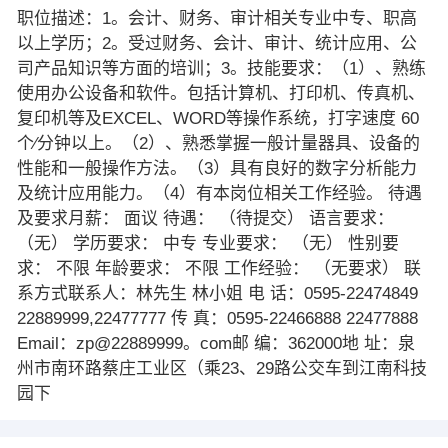
职位描述：1。会计、财务、审计相关专业中专、职高
以上学历；2。受过财务、会计、审计、统计应用、公
司产品知识等方面的培训；3。技能要求：（1）、熟练
使用办公设备和软件。包括计算机、打印机、传真机、
复印机等及EXCEL、WORD等操作系统，打字速度 60
个∕分钟以上。（2）、熟悉掌握一般计量器具、设备的
性能和一般操作方法。（3）具有良好的数字分析能力
及统计应用能力。（4）有本岗位相关工作经验。 待遇
及要求月薪： 面议 待遇： （待提交） 语言要求：
（无） 学历要求： 中专 专业要求： （无） 性别要
求： 不限 年龄要求： 不限 工作经验： （无要求） 联
系方式联系人：林先生 林小姐 电 话：0595-22474849
22889999,22477777 传 真：0595-22466888 22477888
Email：zp@22889999。com邮 编：362000地 址：泉
州市南环路蔡庄工业区（乘23、29路公交车到江南科技
园下