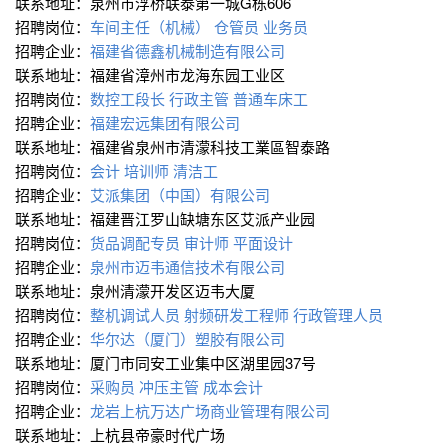
联系地址：泉州市浮桥联泰第一城G栋606
招聘岗位：
车间主任（机械）
仓管员
业务员
招聘企业：
福建省德鑫机械制造有限公司
联系地址：福建省漳州市龙海东园工业区
招聘岗位：
数控工段长
行政主管
普通车床工
招聘企业：
福建宏远集团有限公司
联系地址：福建省泉州市清濛科技工業區智泰路
招聘岗位：
会计
培训师
清洁工
招聘企业：
艾派集团（中国）有限公司
联系地址：福建晋江罗山缺塘东区艾派产业园
招聘岗位：
货品调配专员
审计师
平面设计
招聘企业：
泉州市迈韦通信技术有限公司
联系地址：泉州清濛开发区迈韦大厦
招聘岗位：
整机调试人员
射频研发工程师
行政管理人员
招聘企业：
华尔达（厦门）塑胶有限公司
联系地址：厦门市同安工业集中区湖里园37号
招聘岗位：
采购员
冲压主管
成本会计
招聘企业：
龙岩上杭万达广场商业管理有限公司
联系地址：上杭县帝豪时代广场