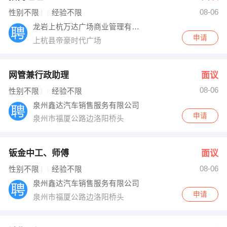
08-06
出纳
保险
性别不限
经验不限
龙岩上杭万达广场商业管理有限公司
编辑
法律
申请
上杭县帝豪时代广场
保洁
贸易采购
网管兼行政助理
面议
跟单
理财顾问
08-06
性别不限
经验不限
泉州鑫达汽车销售服务有限公司
其他职位
申请
泉州市福厦公路边洛阳桥头
钣金中工、师傅
面议
08-06
性别不限
经验不限
泉州鑫达汽车销售服务有限公司
申请
泉州市福厦公路边洛阳桥头