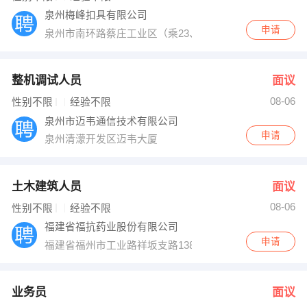
泉州梅峰扣具有限公司
申请
泉州市南环路蔡庄工业区（乘23、29路公交车到江南科
整机调试人员
面议
08-06
性别不限
经验不限
泉州市迈韦通信技术有限公司
申请
泉州清濛开发区迈韦大厦
土木建筑人员
面议
08-06
性别不限
经验不限
福建省福抗药业股份有限公司
申请
福建省福州市工业路祥坂支路138号
业务员
面议