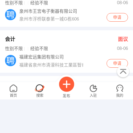
08-06
性别不限
经验不限
泉州市王宫电子衡器有限公司
申请
泉州市浮桥联泰第一城G栋606
会计
面议
08-06
性别不限
经验不限
福建宏远集团有限公司
申请
福建省泉州市清濛科技工業區智泰路
骨科
面议
08-06
性别不限
经验不限
首页
搜索
入驻
我的
发布
泉州万鸿医院
申请
泉州市洛江区万安街道塘西社区
审计师
面议