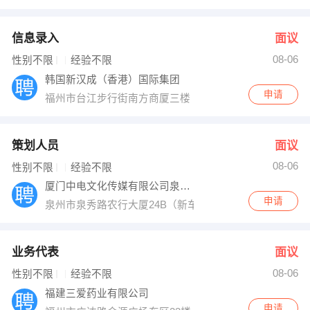
信息录入
面议
08-06
性别不限
经验不限
韩国新汉成（香港）国际集团
申请
福州市台江步行街南方商厦三楼（瀛洲派出所对面 七天
策划人员
面议
08-06
性别不限
经验不限
厦门中电文化传媒有限公司泉州分公司
申请
泉州市泉秀路农行大厦24B（新车站对面）
业务代表
面议
08-06
性别不限
经验不限
福建三爱药业有限公司
申请