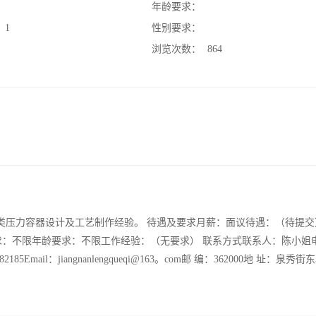
：
年龄要求：
：
1
性别要求：
：
浏览次数：
864
II类压力容器设计及工艺制作经验。 待遇及要求月薪：面议待遇：（待提
求：不限年龄要求：不限工作经验：（无要求） 联系方式联系人：陈小姐电
582185Email：jiangnanlengqueqi@163。com邮 编：362000地 址：泉秀