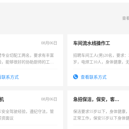
查
08月06日
车间流水线操作工
聘专业切配工两名，要求有丰富
招聘车间工人(男)20名，要求：2
验，能够很好的协助厨师的工
岁，电焊工10人，身体健康，
住，每月有公休，工资3500-
好。薪资：4500-7000元，标
宿，免费发放劳保用品，两班
看联系方式
查看联系方式
25号准时发放工资，工作时间1
机
08月06日
急招保洁，保安，客服，工程
车安全驾驶经验，遵纪守法，管
保洁要求55岁以下，身体健康
薪资面议
正常工作，保安55岁以下身体
责任心形象端庄，遵纪守法，