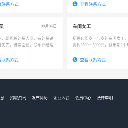
录，客服要求45岁以下高中以
看联系方式
查看联系方式
懂电脑工作认真，性格开朗有
能力，工程，懂水电维修。
员
08月06日
车间女工
业，现招聘外贸人员，有外贸销
招聘18周岁一45岁的车间女工
者优先，待遇面议。联系郭经理
资约3500一5000元，试用期2
险，有年薪假，年底福利
看联系方式
查看联系方式
信息
招聘资讯
发布简历
企业入驻
会员中心
法律申明
们