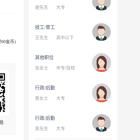
谢先生
·
大专
技工/普工
王先生
·
高中以下
80金币)
其他职位
张女士
·
中专/技校
行政/后勤
曾女士
·
大专
行政/后勤
息
吴先生
·
大专