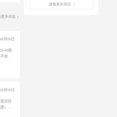
查看更多简历
看更多信息
08月06日
0-40周
无不良嗜
准八人间住
倒，每月
0小时
08月06日
，能坚持
健康，有
无犯罪记