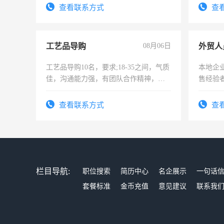
太太等。
查看联系方式
查
工艺品导购
08月06日
外贸人
工艺品导购10名，要求;18-35之间，气质
本地企
佳，沟通能力强，有团队合作精神，有
售经验
上进心，有工作经验者优先！
查看联系方式
查
栏目导航:
职位搜索
简历中心
名企展示
一句话
套餐标准
金币充值
意见建议
联系我