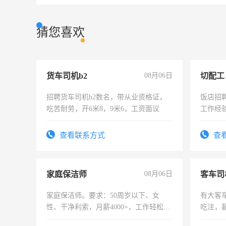
猜您喜欢
货车司机b2
08月06日
切配工
招聘货车司机b2数名，带从业资格证，
饭店招
吃苦耐劳，开6米8，9米6，工资面议
工作经
作。包吃
4500。
查看联系方式
查
家庭保洁师
08月06日
客车司
家庭保洁师。要求：50周岁以下、女
有大客
性、干净利索，月薪4000+，工作轻松，
吃注，
时间灵活，不需坐班，适合宝妈、全职