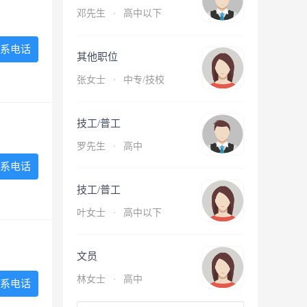
邓先生
·
高中以下
系电话
其他职位
张女士
·
中专/技校
技工/普工
罗先生
·
高中
系电话
技工/普工
叶女士
·
高中以下
文员
林女士
·
高中
系电话