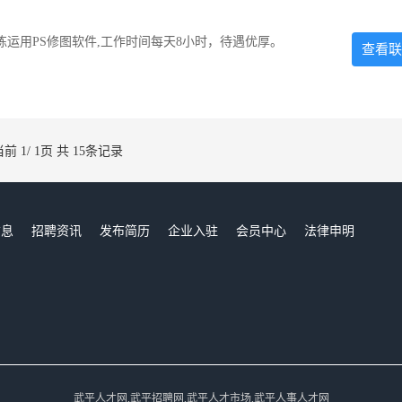
运用PS修图软件,工作时间每天8小时，待遇优厚。
查看联
当前 1/ 1页 共 15条记录
信息
招聘资讯
发布简历
企业入驻
会员中心
法律申明
们
武平人才网,武平招聘网,武平人才市场,武平人事人才网